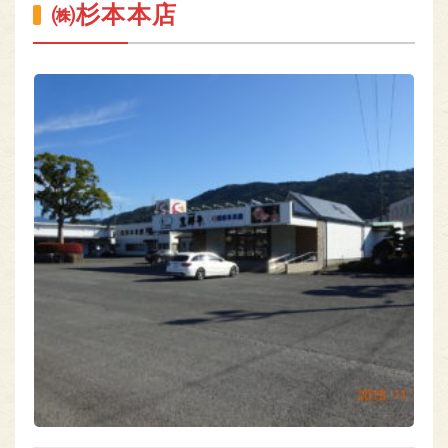
㈱杉本本店
熊本のお肉
MEAT OF KUMAMOTO
組合員専用ページ
ONLY
nikuren@ninus.ocn.ne.jp
096-372-4994
平日(土日祝休み)
電話
受付
9:00〜17:00