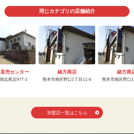
同じカテゴリの店舗紹介
牛直売センター
緒方商店
緒方商
旭志尾足977-1
熊本市南区野口1丁目11-6
熊本市南区野口1丁
加盟店一覧はこちら