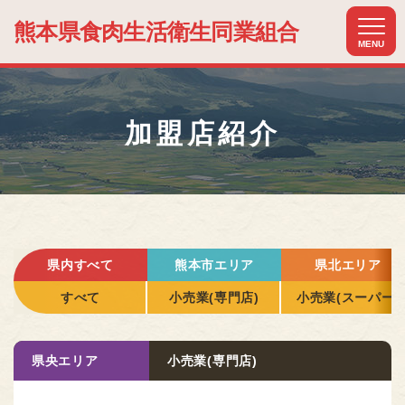
熊本県食肉生活
衛生同業組合
MENU
ホーム
HOME
加盟店紹介
組合について
ABOUT US
組合加入のメリット
MERIT
加盟店紹介
県内すべて
熊本市エリア
県北エリア
MEMBER
すべて
小売業(専門店)
小売業(スーパー)
関連組織紹介
RELATIONSHIP
県央エリア
小売業(専門店)
お知らせ
NEWS