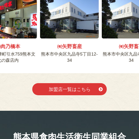
㈲肉乃橋本
㈲矢野畜産
㈲矢野畜
町引水759熊本文
熊本市中央区九品寺5丁目12-
熊本市中央区九品寺
化の森店内
34
34
加盟店一覧はこちら
熊本県食肉生活
衛生同業組合