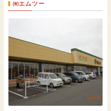
㈲エムツー
熊本のお肉
MEAT OF KUMAMOTO
組合員専用ページ
ONLY
nikuren@ninus.ocn.ne.jp
096-372-4994
平日(土日祝休み)
電話
受付
9:00〜17:00