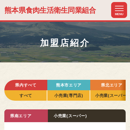
熊本県食肉生活
衛生同業組合
MENU
ホーム
HOME
加盟店紹介
組合について
ABOUT US
組合加入のメリット
MERIT
加盟店紹介
県内すべて
熊本市エリア
県北エリア
MEMBER
すべて
小売業(専門店)
小売業(スーパー)
関連組織紹介
RELATIONSHIP
県南エリア
小売業(スーパー)
お知らせ
NEWS