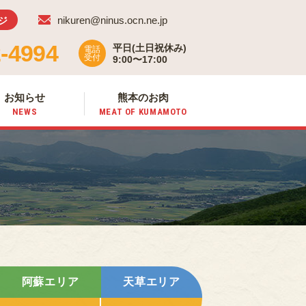
nikuren@ninus.ocn.ne.jp
ジ
-4994
平日(土日祝休み)
電話
受付
9:00〜17:00
お知らせ
熊本のお肉
NEWS
MEAT OF
KUMAMOTO
阿蘇エリア
天草エリア