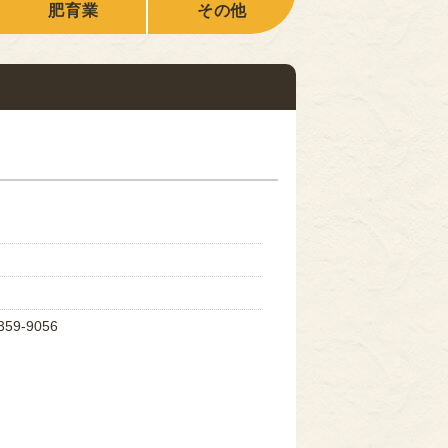
肥育業
その他
359-9056