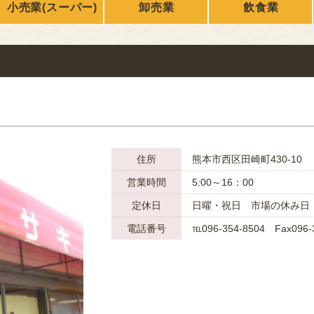
小売業(スーパー)
卸売業
飲食業
ONLY
nikuren@ninus.ocn.ne.jp
096-372-4994
平日(土日祝休み)
電話
受付
9:00〜17:00
住所
熊本市西区田崎町430-10
営業時間
5:00～16：00
定休⽇
日曜・祝日 市場の休み日
電話番号
℡096-354-8504 Fax096-