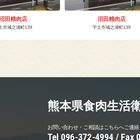
沼田精肉店
沼田精肉店
土市城之浦町139
宇土市城之浦町139
熊本県食肉生活
お問い合わせ・ご相談は
こちらへご連絡
Tel 096-372-4994 /
Fax 