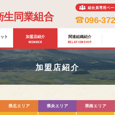
組合員専用ペー
ホーム
衛生同業組合
HOME
096-372
組合について
ABOUT US
リット
加盟店紹介
関連組織紹介
組合加入のメリット
MEMBER
RELATIONSHIP
MERIT
加盟店紹介
MEMBER
加盟店紹介
関連組織紹介
RELATIONSHIP
お知らせ
NEWS
熊本のお肉
MEAT OF KUMAMOTO
県北エリア
県央エリア
県南エリア
組合員専用ページ