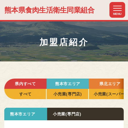
熊本県食肉生活
衛生同業組合
MENU
ホーム
HOME
加盟店紹介
組合について
ABOUT US
組合加入のメリット
MERIT
加盟店紹介
県内すべて
熊本市エリア
県北エリア
MEMBER
すべて
小売業(専門店)
小売業(スーパー)
関連組織紹介
RELATIONSHIP
熊本市エリア
小売業(専門店)
お知らせ
NEWS