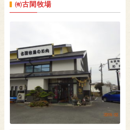
㈲古閑牧場
熊本のお肉
MEAT OF KUMAMOTO
組合員専用ページ
ONLY
nikuren@ninus.ocn.ne.jp
096-372-4994
平日(土日祝休み)
電話
受付
9:00〜17:00