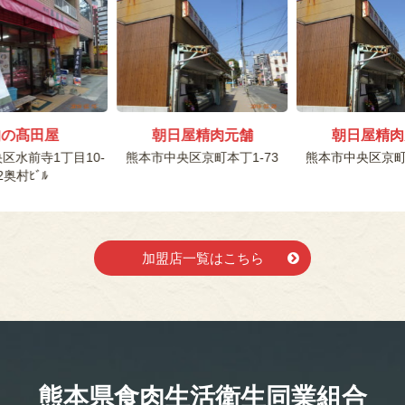
肉の髙田屋
朝日屋精肉元舗
朝日屋精肉
区水前寺1丁目10-
熊本市中央区京町本丁1-73
熊本市中央区京町本
2奥村ﾋﾞﾙ
加盟店一覧はこちら
熊本県食肉生活
衛生同業組合