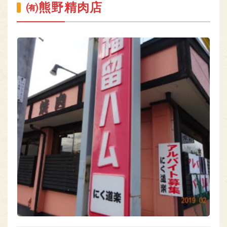
㈲熊野精肉店
熊本のお肉
MEAT OF KUMAMOTO
組合員専用ページ
ONLY
nikuren@ninus.ocn.ne.jp
096-372-4994
平日(土日祝休み)
電話
受付
9:00〜17:00