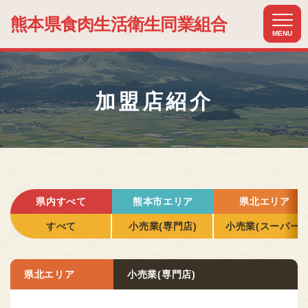
熊本県食肉生活
衛生同業組合
MENU
ホーム
HOME
加盟店紹介
組合について
ABOUT US
組合加入のメリット
MERIT
加盟店紹介
県内すべて
熊本市エリア
県北エリア
MEMBER
すべて
小売業(専門店)
小売業(スーパー)
関連組織紹介
RELATIONSHIP
県北エリア
小売業(専門店)
お知らせ
NEWS