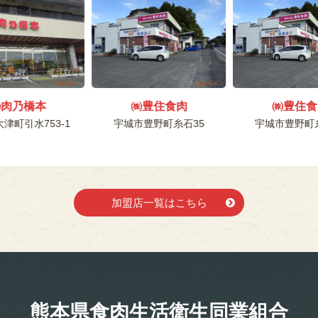
㈲肉乃橋本
㈱豊住食肉
㈱豊住食
津町引水753-1
宇城市豊野町糸石35
宇城市豊野町
加盟店一覧はこちら
熊本県食肉生活
衛生同業組合