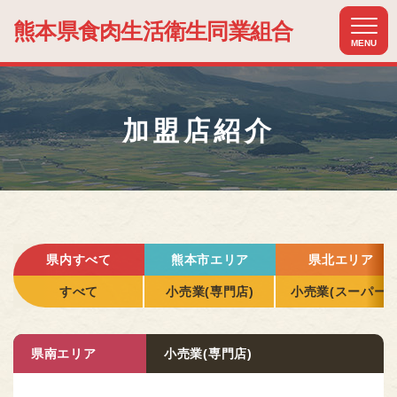
熊本県食肉生活
衛生同業組合
MENU
ホーム
HOME
加盟店紹介
組合について
ABOUT US
組合加入のメリット
MERIT
加盟店紹介
県内すべて
熊本市エリア
県北エリア
MEMBER
すべて
小売業(専門店)
小売業(スーパー)
関連組織紹介
RELATIONSHIP
県南エリア
小売業(専門店)
お知らせ
NEWS