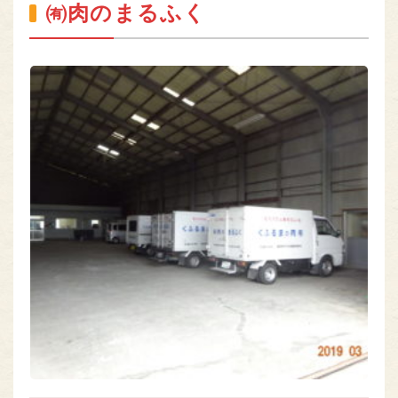
㈲肉のまるふく
熊本のお肉
MEAT OF KUMAMOTO
組合員専用ページ
ONLY
nikuren@ninus.ocn.ne.jp
096-372-4994
平日(土日祝休み)
電話
受付
9:00〜17:00