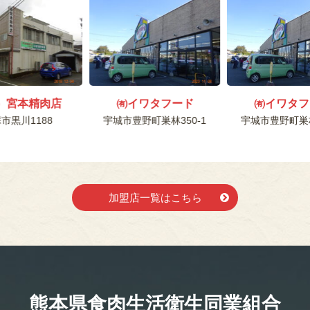
）宮本精肉店
㈲イワタフード
㈲イワタフ
市黒川1188
宇城市豊野町巣林350-1
宇城市豊野町巣林
加盟店一覧はこちら
熊本県食肉生活
衛生同業組合