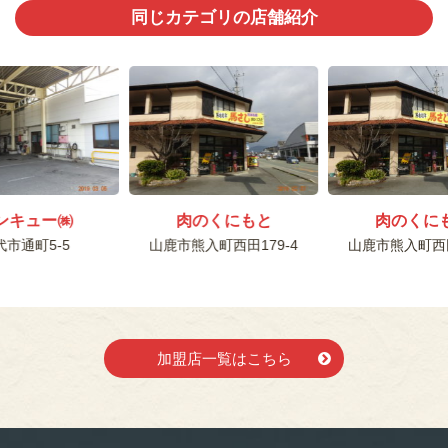
同じカテゴリの店舗紹介
ンキュー㈱
肉のくにもと
肉のくに
代市通町5-5
山鹿市熊入町西田179-4
山鹿市熊入町西田
加盟店一覧はこちら