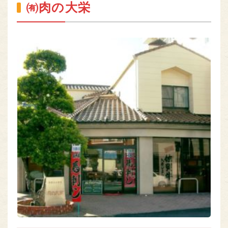
㈲肉の大栄
熊本のお肉
MEAT OF KUMAMOTO
組合員専用ページ
ONLY
nikuren@ninus.ocn.ne.jp
096-372-4994
平日(土日祝休み)
電話
受付
9:00〜17:00