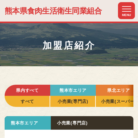
熊本県食肉生活
衛生同業組合
MENU
ホーム
HOME
加盟店紹介
組合について
ABOUT US
組合加入のメリット
MERIT
加盟店紹介
県内すべて
熊本市エリア
県北エリア
MEMBER
すべて
小売業(専門店)
小売業(スーパー)
関連組織紹介
RELATIONSHIP
熊本市エリア
小売業(専門店)
お知らせ
NEWS