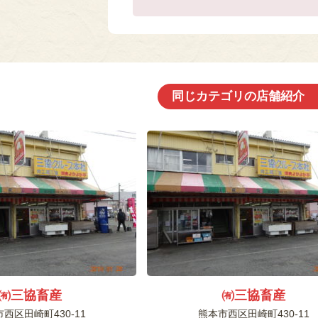
同じカテゴリの店舗紹介
㈲三協畜産
㈲三協畜産
西区田崎町430-11
熊本市西区田崎町430-11