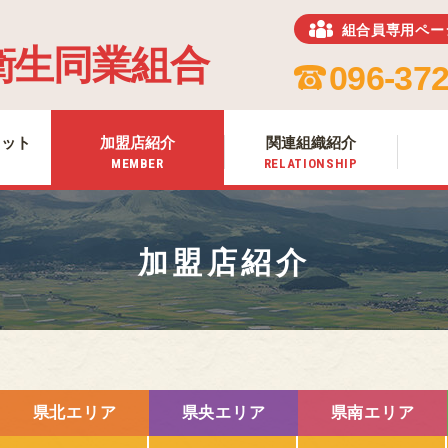
組合員専用ペー
ホーム
衛生同業組合
HOME
096-372
組合について
ABOUT US
リット
加盟店紹介
関連組織紹介
組合加入のメリット
MEMBER
RELATIONSHIP
MERIT
加盟店紹介
MEMBER
加盟店紹介
関連組織紹介
RELATIONSHIP
お知らせ
NEWS
熊本のお肉
MEAT OF KUMAMOTO
県北エリア
県央エリア
県南エリア
組合員専用ページ