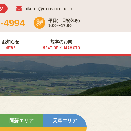
nikuren@ninus.ocn.ne.jp
ジ
-4994
平日(土日祝休み)
電話
受付
9:00〜17:00
お知らせ
熊本のお肉
NEWS
MEAT OF
KUMAMOTO
阿蘇エリア
天草エリア