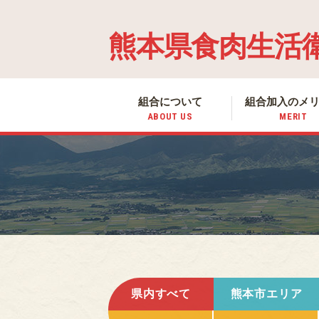
熊本県食肉生活
組合について
組合加入の
メ
ABOUT US
MERIT
県内すべて
熊本市エリア