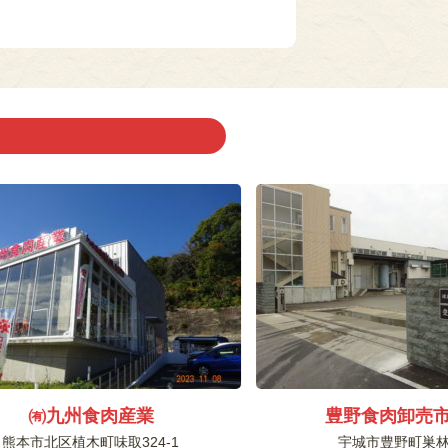
㈲九州食肉産業
豊野食肉卸売
熊本市北区植木町味取324-1
宇城市豊野町巣林