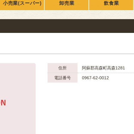
小売業(スーパー)
卸売業
飲食業
ONLY
nikuren@ninus.ocn.ne.jp
096-372-4994
平日(土日祝休み)
電話
受付
9:00〜17:00
住所
阿蘇郡高森町高森1281
電話番号
0967-62-0012