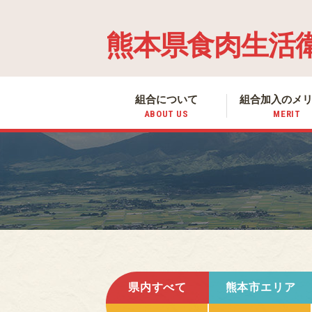
熊本県食肉生活
組合について
組合加入の
メ
ABOUT US
MERIT
県内すべて
熊本市エリア