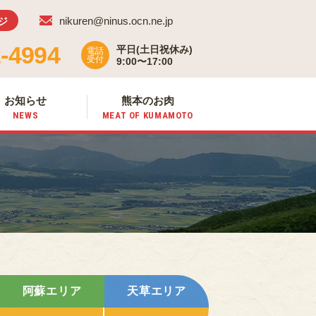
nikuren@ninus.ocn.ne.jp
ジ
-4994
平日(土日祝休み)
電話
受付
9:00〜17:00
お知らせ
熊本のお肉
NEWS
MEAT OF
KUMAMOTO
阿蘇エリア
天草エリア