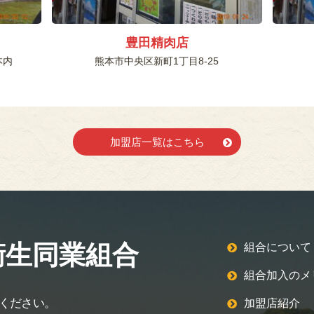
豊田精肉店
本内
熊本市中央区新町1丁目8-25
加盟店一覧はこちら
衛生同業組合
組合について
組合加入のメ
ください。
加盟店紹介