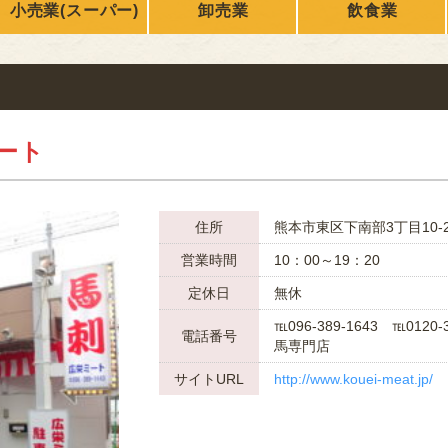
小売業(スーパー)
卸売業
飲食業
ONLY
nikuren@ninus.ocn.ne.jp
096-372-4994
平日(土日祝休み)
電話
受付
9:00〜17:00
ート
住所
熊本市東区下南部3丁目10
営業時間
10：00～19：20
定休⽇
無休
℡096-389-1643 ℡0120-3
電話番号
馬専門店
サイトURL
http://www.kouei-meat.jp/