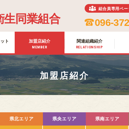
組合員専用ペー
ホーム
衛生同業組合
HOME
096-372
組合について
ABOUT US
リット
加盟店紹介
関連組織紹介
組合加入のメリット
MEMBER
RELATIONSHIP
MERIT
加盟店紹介
MEMBER
加盟店紹介
関連組織紹介
RELATIONSHIP
お知らせ
NEWS
熊本のお肉
MEAT OF KUMAMOTO
県北エリア
県央エリア
県南エリア
組合員専用ページ