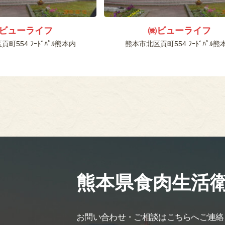
ビューライフ
㈱ビューライフ
町554 ﾌｰﾄﾞﾊﾟﾙ熊本内
熊本市北区貢町554 ﾌｰﾄﾞﾊﾟﾙ熊
熊本県食肉生活
お問い合わせ・ご相談は
こちらへご連絡