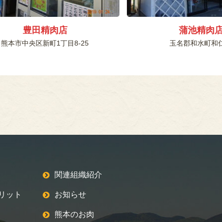
豊田精肉店
蒲池精肉
熊本市中央区新町1丁目8-25
玉名郡和水町和仁
関連組織紹介
リット
お知らせ
熊本のお肉