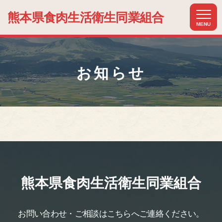
熊本県食肉生活
衛生同業組合
MENU
ホーム
HOME
お知らせ
組合について
ABOUT US
組合加入のメリット
MERIT
加盟店紹介
MEMBER
関連組織紹介
熊本県食肉生活
衛生同業組合
RELATIONSHIP
お知らせ
NEWS
お問い合わせ・ご相談は
こちらへご連絡ください。