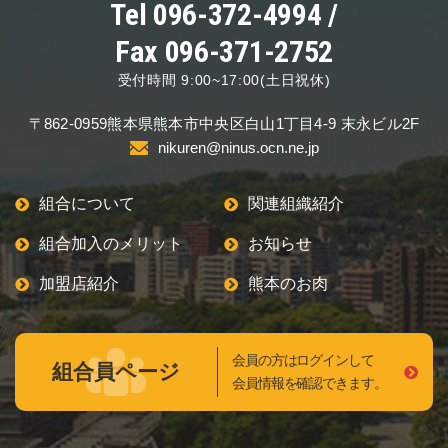
Tel 096-372-4994 /
熊本のお肉
MEAT OF KUMAMOTO
Fax 096-371-2752
組合員専用ページ
受付時間 9:00~17:00(土日祝休)
ONLY
〒862-0959
熊本県熊本市中央区
白山1丁目4-9 末永ビル2F
nikuren@ninus.ocn.ne.jp
nikuren@ninus.ocn.ne.jp
096-372-4994
平日(土日祝休み)
電話
組合について
関連組織紹介
受付
9:00〜17:00
組合加入のメリット
お知らせ
加盟店紹介
熊本のお肉
会員の方はログインして
組合員ページ
会員情報を確認できます。