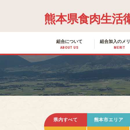
熊本県食肉生活
組合について
組合加入の
メ
ABOUT US
MERIT
県内すべて
熊本市エリア