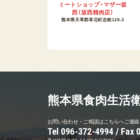
ミートショップ・マザー坂
西（坂西精肉店）
熊本県天草郡苓北町志岐128-2
熊本県食肉生活
お問い合わせ・ご相談は
こちらへご連絡
Tel 096-372-4994 /
Fax 