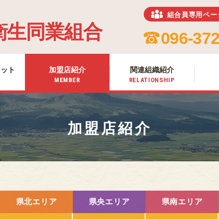
組合員専用ペー
ホーム
衛生同業組合
HOME
096-372
組合について
ABOUT US
リット
加盟店紹介
関連組織紹介
組合加入のメリット
MEMBER
RELATIONSHIP
MERIT
加盟店紹介
MEMBER
加盟店紹介
関連組織紹介
RELATIONSHIP
お知らせ
NEWS
熊本のお肉
MEAT OF KUMAMOTO
県北エリア
県央エリア
県南エリア
組合員専用ページ