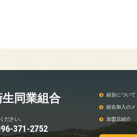
衛生同業組合
組合について
組合加入のメ
ください。
加盟店紹介
096-371-2752