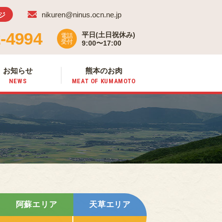
nikuren@ninus.ocn.ne.jp
ジ
-4994
平日(土日祝休み)
電話
受付
9:00〜17:00
お知らせ
熊本のお肉
NEWS
MEAT OF
KUMAMOTO
阿蘇エリア
天草エリア