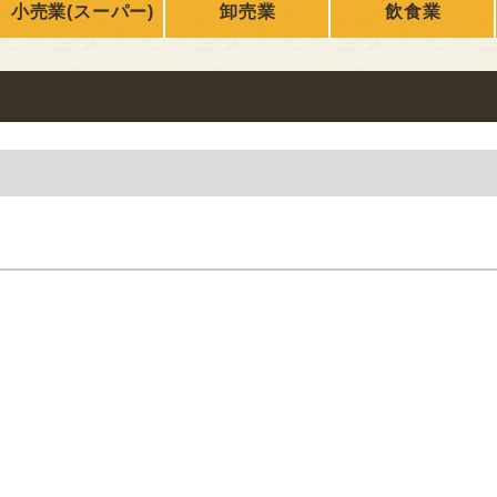
小売業(スーパー)
卸売業
飲食業
ONLY
nikuren@ninus.ocn.ne.jp
096-372-4994
平日(土日祝休み)
電話
受付
9:00〜17:00