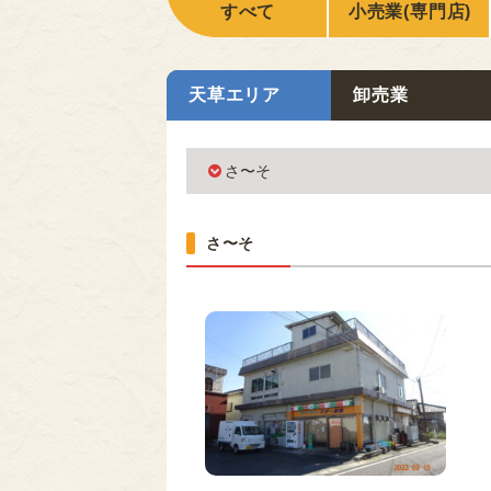
すべて
小売業(専門店)
天草エリア
卸売業
さ〜そ
さ〜そ