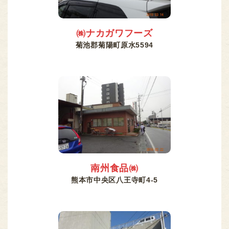
㈱ナカガワフーズ
菊池郡菊陽町原水5594
南州食品㈱
熊本市中央区八王寺町4-5