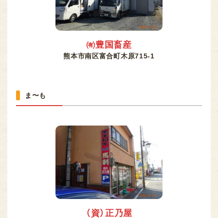
㈲豊国畜産
熊本市南区富合町木原715-1
ま〜も
（資）正乃屋