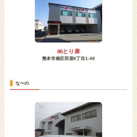
㈱とり康
熊本市南区田迎6丁目1-40
な〜の