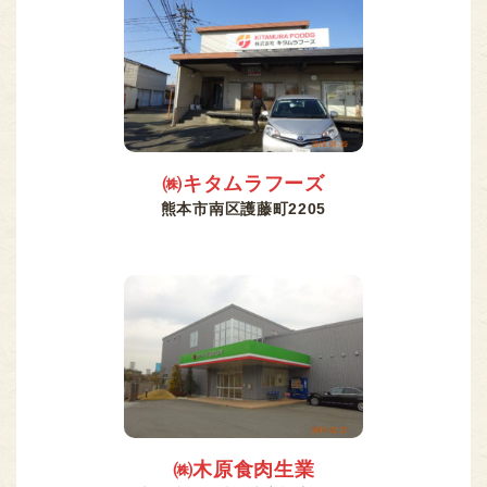
㈱キタムラフーズ
熊本市南区護藤町2205
㈱木原食肉生業