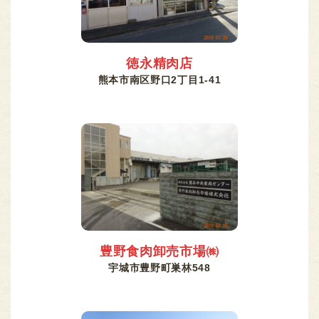
徳永精肉店
熊本市南区野口2丁目1-41
豊野食肉卸売市場㈱
宇城市豊野町巣林548