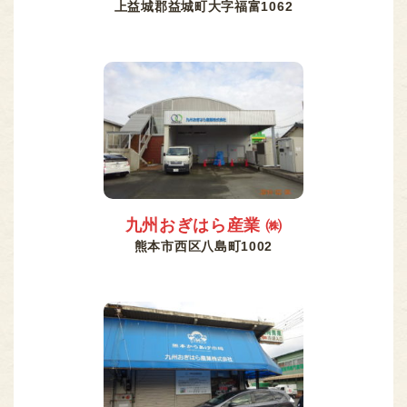
上益城郡益城町大字福富1062
九州おぎはら産業 ㈱
熊本市西区八島町1002