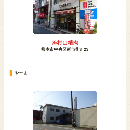
㈱村山精肉
熊本市中央区新市街3-23
や〜よ