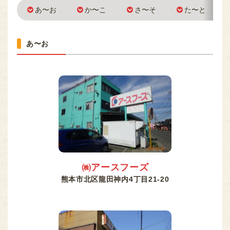
熊本のお肉
あ〜お
か〜こ
さ〜そ
た〜と
MEAT OF KUMAMOTO
組合員専用ページ
あ〜お
ONLY
nikuren@ninus.ocn.ne.jp
096-372-4994
平日(土日祝休み)
電話
受付
9:00〜17:00
㈱アースフーズ
熊本市北区龍田神内4丁目21-20