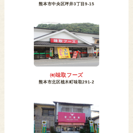
熊本市中央区坪井3丁目9-15
㈲味取フーズ
熊本市北区植木町味取291-2