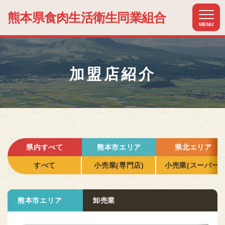
熊本県食肉生活
衛生同業組合
MENU
ホーム
HOME
加盟店紹介
組合について
ABOUT US
組合加入のメリット
MERIT
加盟店紹介
県内すべて
熊本市エリア
県北エリア
MEMBER
すべて
小売業(専門店)
小売業(スーパー)
関連組織紹介
RELATIONSHIP
熊本市エリア
卸売業
お知らせ
NEWS