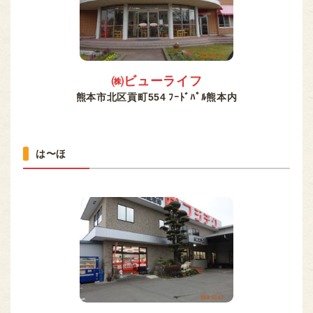
㈱ビューライフ
熊本市北区貢町554 ﾌｰﾄﾞﾊﾟﾙ熊本内
は〜ほ