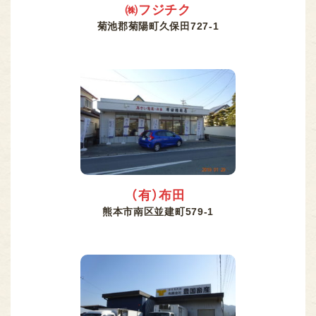
㈱フジチク
菊池郡菊陽町久保田727-1
（有）布田
熊本市南区並建町579-1