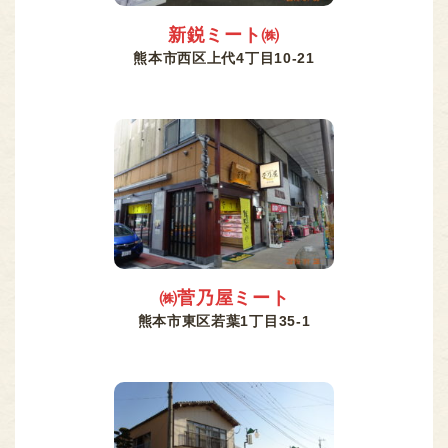
新鋭ミート㈱
熊本市西区上代4丁目10-21
㈱菅乃屋ミート
熊本市東区若葉1丁目35-1