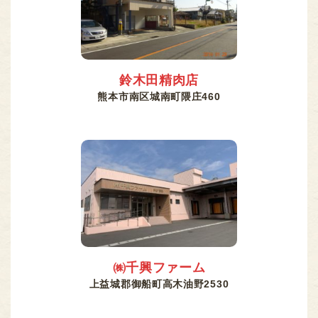
鈴木田精肉店
熊本市南区城南町隈庄460
㈱千興ファーム
上益城郡御船町高木油野2530