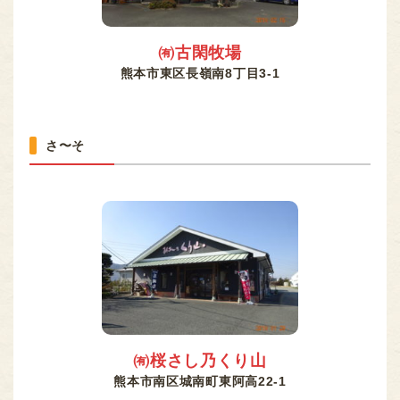
㈲古閑牧場
熊本市東区長嶺南8丁目3-1
さ〜そ
㈲桜さし乃くり山
熊本市南区城南町東阿高22-1