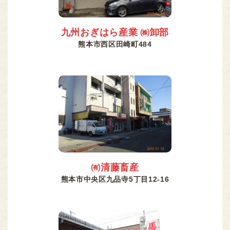
九州おぎはら産業 ㈱卸部
熊本市西区田崎町484
㈲清藤畜産
熊本市中央区九品寺5丁目12-16