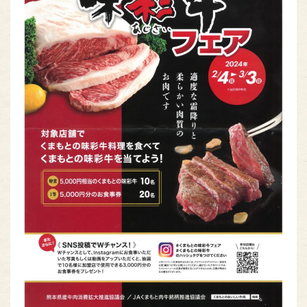
熊本のお肉
MEAT OF KUMAMOTO
組合員専用ページ
ONLY
nikuren@ninus.ocn.ne.jp
096-372-4994
平日(土日祝休み)
電話
受付
9:00〜17:00