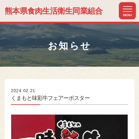
熊本県食肉生活
衛生同業組合
MENU
ホーム
HOME
お知らせ
組合について
ABOUT US
組合加入のメリット
MERIT
加盟店紹介
2024.02.21
MEMBER
くまもと味彩牛フェアーポスター
関連組織紹介
RELATIONSHIP
お知らせ
NEWS