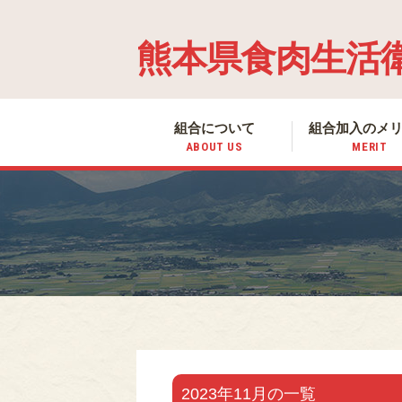
熊本県食肉生活
組合について
組合加入の
メ
ABOUT US
MERIT
2023年11月の一覧