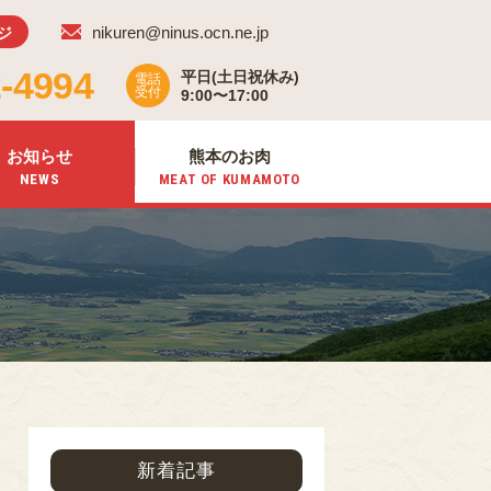
nikuren@ninus.ocn.ne.jp
ジ
-4994
平日(土日祝休み)
電話
受付
9:00〜17:00
お知らせ
熊本のお肉
NEWS
MEAT OF
KUMAMOTO
新着記事