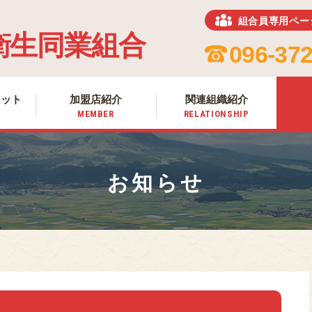
組合員専用ペー
ホーム
衛生同業組合
HOME
096-372
組合について
ABOUT US
リット
加盟店紹介
関連組織紹介
組合加入のメリット
MEMBER
RELATIONSHIP
MERIT
加盟店紹介
MEMBER
お知らせ
関連組織紹介
RELATIONSHIP
お知らせ
NEWS
熊本のお肉
MEAT OF KUMAMOTO
組合員専用ページ