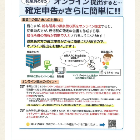
熊本のお肉
MEAT OF KUMAMOTO
組合員専用ページ
ONLY
nikuren@ninus.ocn.ne.jp
096-372-4994
平日(土日祝休み)
電話
受付
9:00〜17:00