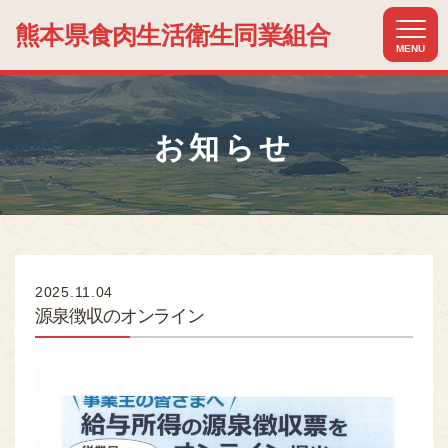
熊本県食肉生活
衛生同業組合
MENU
ホーム
HOME
お知らせ
組合について
ABOUT US
組合加入のメリット
MERIT
加盟店紹介
2025.11.04
MEMBER
源泉徴収のオンライン
関連組織紹介
RELATIONSHIP
お知らせ
NEWS