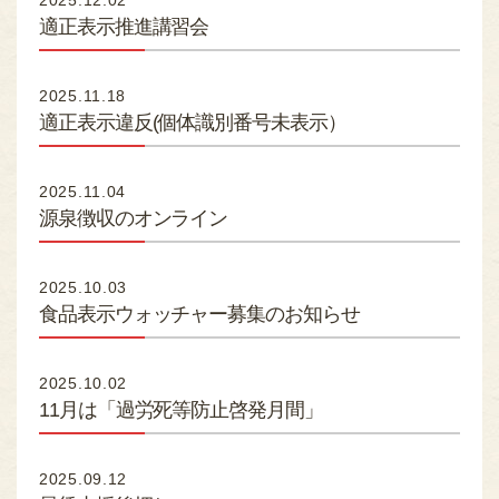
2025.12.02
熊本のお肉
適正表示推進講習会
MEAT OF KUMAMOTO
組合員専用ページ
2025.11.18
ONLY
適正表示違反(個体識別番号未表示）
nikuren@ninus.ocn.ne.jp
2025.11.04
096-372-4994
平日(土日祝休み)
源泉徴収のオンライン
電話
受付
9:00〜17:00
2025.10.03
食品表示ウォッチャー募集のお知らせ
2025.10.02
11月は「過労死等防止啓発月間」
2025.09.12