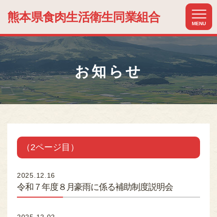
熊本県食肉生活
衛生同業組合
MENU
ホーム
HOME
お知らせ
組合について
ABOUT US
組合加入のメリット
MERIT
加盟店紹介
（2ページ目）
MEMBER
関連組織紹介
2025.12.16
RELATIONSHIP
令和７年度８月豪雨に係る補助制度説明会
お知らせ
NEWS