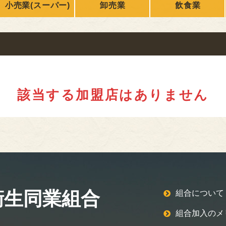
小売業(スーパー)
卸売業
飲食業
ONLY
nikuren@ninus.ocn.ne.jp
096-372-4994
平日(土日祝休み)
電話
受付
9:00〜17:00
該当する加盟店はありません
衛生同業組合
組合について
組合加入のメ