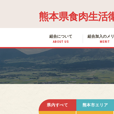
熊本県食肉生活
組合について
組合加入の
メ
ABOUT US
MERIT
県内すべて
熊本市エリア