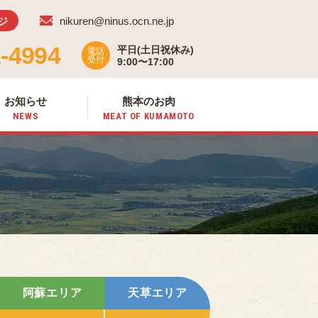
nikuren@ninus.ocn.ne.jp
ジ
-4994
平日(土日祝休み)
電話
受付
9:00〜17:00
お知らせ
熊本のお肉
NEWS
MEAT OF
KUMAMOTO
阿蘇エリア
天草エリア