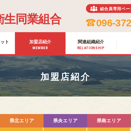
組合員専用ペー
ホーム
衛生同業組合
HOME
096-372
組合について
ABOUT US
リット
加盟店紹介
関連組織紹介
組合加入のメリット
MEMBER
RELATIONSHIP
MERIT
加盟店紹介
MEMBER
加盟店紹介
関連組織紹介
RELATIONSHIP
お知らせ
NEWS
熊本のお肉
MEAT OF KUMAMOTO
県北エリア
県央エリア
県南エリア
組合員専用ページ